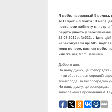
Я мобилизованный 5 волны, пр
АТО пробыл почти 13 месяцев 
постанови кабінету міністрів 
беруть участь у забезпеченні
22.07.2015р. №522, згідно ціє
нараховували ще 50% надбавки
меня вопрос, нам как мобили
или же нет,
from Валентин
Доброго дня.
На нашу думку, це Розпорядженн
ними зберігається середній зар
винагорода, за безпосередню уч
На нашу думку, це розпорядженн
забезпечення проведення АТО у