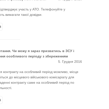
ідтверджує участь у АТО. Телефонуйте у
ь вимагати такої довідки.
3
итання. Чи можу я зараз призватись в ЗСУ і
ення особливого періоду з збереженням
5. Грудня 2016
я контракту на особливий період можливо, місце
іться до місцевого військового комісаріату для
аденні контракту саме на особливий період по
льності.
1