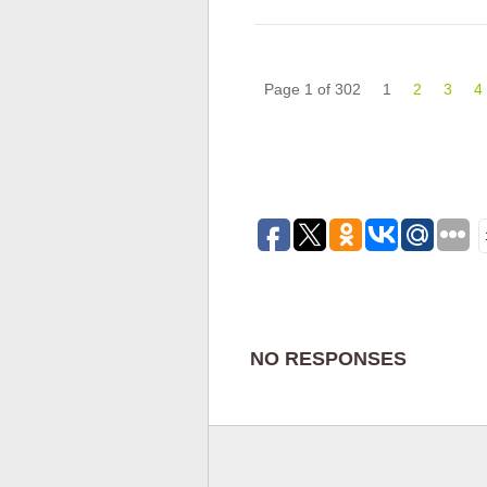
Page 1 of 302
1
2
3
4
NO RESPONSES