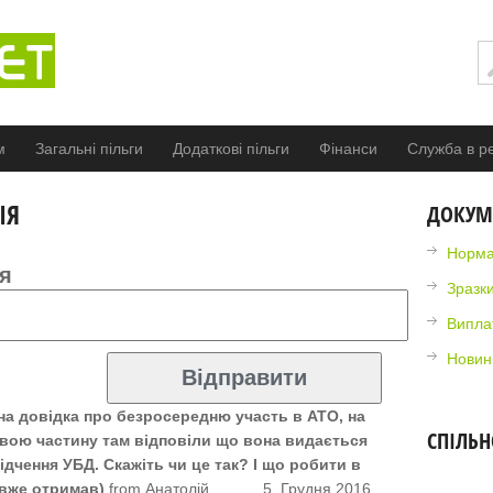
м
Загальні пільги
Додаткові пільги
Фінанси
Служба в ре
ІЯ
ДОКУМ
Норма
я
Зразки
Випла
Новин
на довідка про безросередню участь в АТО, на
СПІЛЬН
 свою частину там відповіли що вона видається
дчення УБД. Скажіть чи це так? І що робити в
 вже отримав)
from Анатолій
5. Грудня 2016