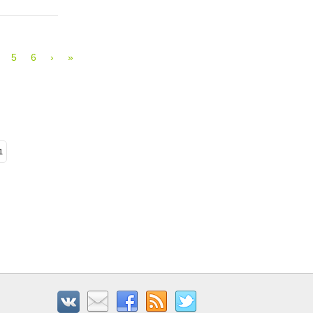
5
6
›
»
1