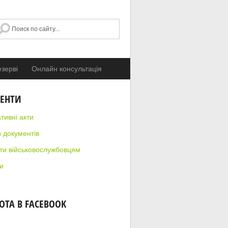
зерві
Онлайн консультація
ЕНТИ
тивні акти
 документів
ти військовослужбовцям
и
ОТА В FACEBOOK