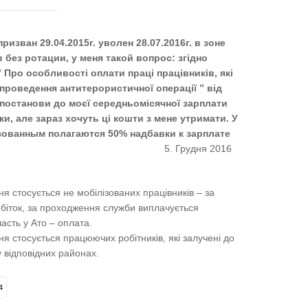
изван 29.04.2015г. уволен 28.07.2016г. в зоне
без ротации, у меня такой вопрос: згідно
” Про особливості оплати праці працівників, які
 проведення антитерористичної операції ” від
ї постанови до моєї середньомісячної зарплати
, але зараз хочуть ці кошти з мене утримати. У
зованным полагаются 50% надбавки к зарплате
5. Грудня 2016
я стосується не мобілізованих працівників – за
обіток, за проходження служби виплачується
асть у Ато – оплата.
я стосується працюючих робітників, які залучені до
 відповідних районах.
4