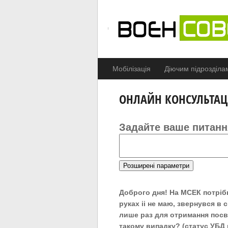
Мобілізація
Діючим підрозділа
ОНЛАЙН КОНСУЛЬТАЦ
Задайте ваше питанн
Розширені параметри
Доброго дня! На МСЕК потріб
руках іі не маю, звернувся в
лише раз для отримання посві
такому випадку? (статус УБД