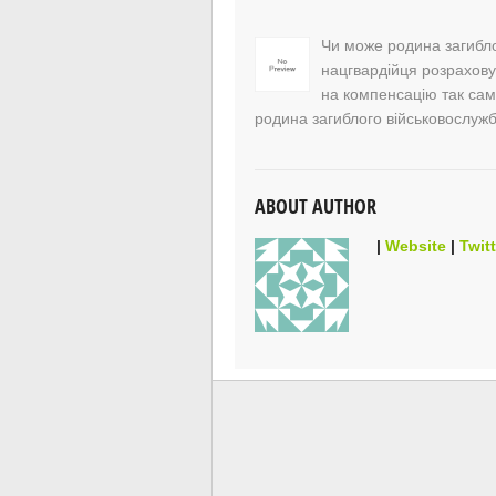
Чи може родина загибл
нацгвардійця розрахов
на компенсацію так само
родина загиблого військовослуж
ABOUT AUTHOR
|
Website
|
Twitt