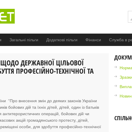
м
Загальні пільги
Додаткові пільги
Фінанси
Служба в ре
ДОКУМ
 ЩОДО ДЕРЖАВНОЇ ЦІЛЬОВОЇ
Норма
УТТЯ ПРОФЕСІЙНО-ТЕХНІЧНОЇ ТА
Зразки
Випла
Новин
аїни “Про внесення змін до деяких законів України
в бойових дій та їхніх дітей, дітей, один із батьків
я антитерористичних операцій, бойових дій чи
СПІЛЬН
масових акцій громадянського протесту, дітей,
реміщені особи, для здобуття професійно-технічної