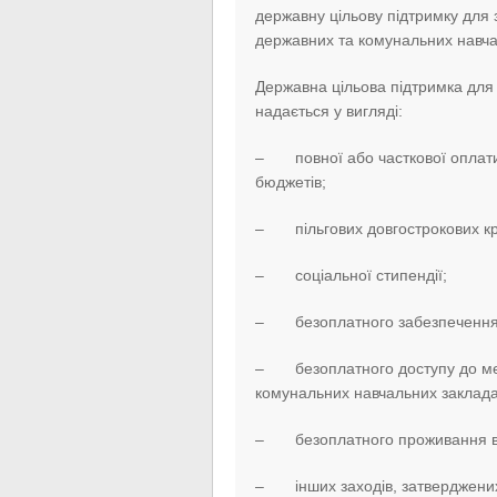
державну цільову підтримку для 
державних та комунальних навча
Державна цільова підтримка для 
надається у вигляді:
– повної або часткової оплати 
бюджетів;
– пільгових довгострокових кре
– соціальної стипендії;
– безоплатного забезпечення 
– безоплатного доступу до мере
комунальних навчальних заклада
– безоплатного проживання в 
– інших заходів, затверджених 