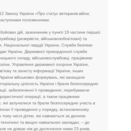
 Закону України «Про статус ветеранів війни,
» наступними положеннями:
ойових дій, зазначеним у пункті 19 частини першої
лужбовці (резервісти, військовозобов’язані) та
, Національної гвардії України, Служби безпеки
ідки України, Державної прикордонної служби
ницького складу, військовослужбовці, працівники
країни, Управління державної охорони України,
’язку та захисту інформації України, інших
 України військових формувань, які захищали
иторіальну цілісність України і брали безпосередню
ації, забезпеченні її проведення, перебуваючи
ористичної операції, а також працівники
й, які залучалися та брали безпосередню участь в
йонах її проведення у порядку, встановленому
 у тому числі дітям, які навчаються за денною
ехнічних та вищих навчальних закладах, – до
 але не довше ніж до досягнення ними 23 років,