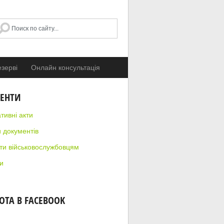
зерві
Онлайн консультація
ЕНТИ
тивні акти
 документів
ти військовослужбовцям
и
ОТА В FACEBOOK