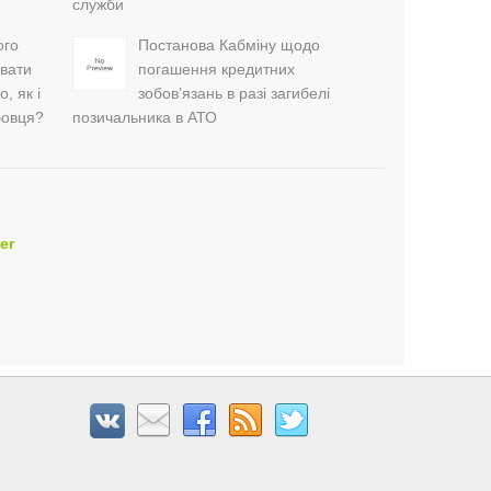
служби
ого
Постанова Кабміну щодо
увати
погашення кредитних
, як і
зобов’язань в разі загибелі
бовця?
позичальника в АТО
er