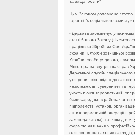
та вищої освіти”
Цим Законом доповнено статтю 12
гарантії їх соціального захисту
«Держава забезпечує учасникам б
статті 6 цього Закону (військовос
працівники Збройних Сил України
України, Служби зовнішньої розв
України, особи рядового, началь
Міністерства внутрішніх справ У
Державної служби спеціального зв
утворених відповідно до законів
незалежність, суверенітет та тер
участь в антитерористичній опер
безпосередньо в районах антитер
підприємств, установ, організаці
антитерористичній операції в ра
законодавством), та їхнім дітям,
формою навчання у професійно-т
закінчення навчальних закладів,