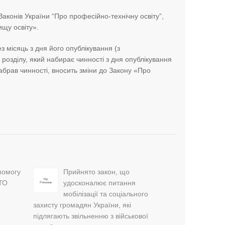
аконів України “Про професійно-технічну освіту”,
ищу освіту».
з місяць з дня його опублікування (з
о розділу, який набирає чинності з дня опублікування
набрав чинності, вносить зміни до Закону «Про
помогу
Прийнято закон, що
АТО
удосконалює питання
мобілізації та соціального
захисту громадян України, які
підлягають звільненню з військової